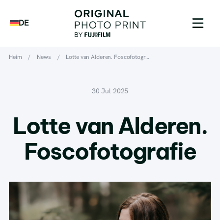
DE
Heim
/
News
/
Lotte van Alderen. Foscofotogr…
30 Jul 2025
Lotte van Alderen.
Foscofotografie