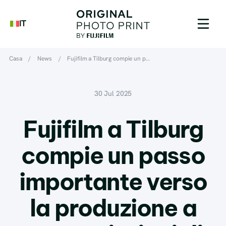
IT
Casa
/
News
/
Fujifilm a Tilburg compie un p…
30 Jul 2025
Fujifilm a Tilburg
compie un passo
importante verso
la produzione a