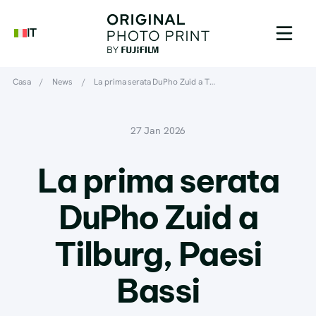
IT
Casa
/
News
/
La prima serata DuPho Zuid a T…
27 Jan 2026
La prima serata
DuPho Zuid a
Tilburg, Paesi
Bassi