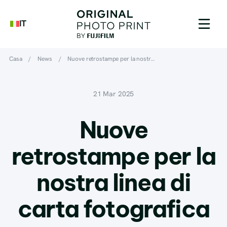
IT
Casa
/
News
/
Nuove retrostampe per la nostr…
21 Mar 2025
Nuove
retrostampe per la
nostra linea di
carta fotografica