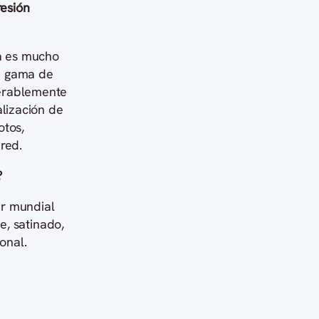
resión
a es mucho
la gama de
derablemente
alización de
otos,
red.
?
ar mundial
e, satinado,
onal.