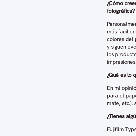
¿Cómo crees 
fotográfica?
Personalmen
más fácil en
colores del
y siguen evo
los product
impresiones 
¿Qué es lo q
En mi opinió
para el pape
mate, etc.),
¿Tienes algú
Fujifilm Typ