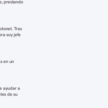
e, prestando
otonet. Tras
ra soy jefe
as en un
de ayudar a
ntes de su