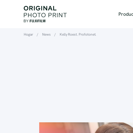
Produ
Hogar
/
News
/
Kelly Roest. Profotonet.