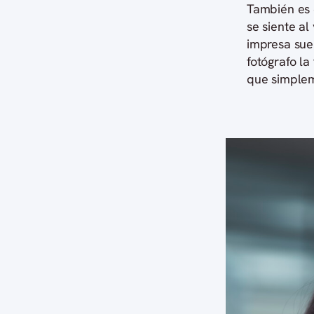
También es 
se siente al
impresa suel
fotógrafo l
que simplem