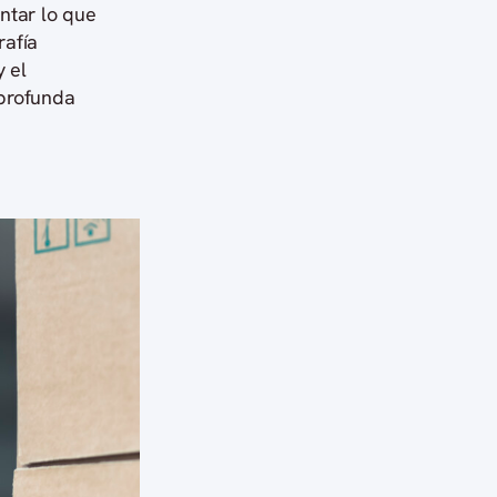
ntar lo que
rafía
y el
 profunda