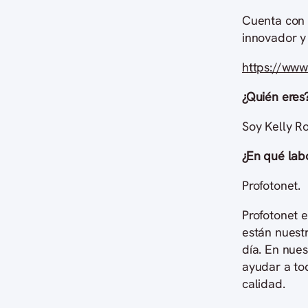
Cuenta con a
innovador y 
https://www
¿Quién eres
Soy Kelly Ro
¿En qué labo
Profotonet.
Profotonet 
están nuest
día. En nue
ayudar a to
calidad.