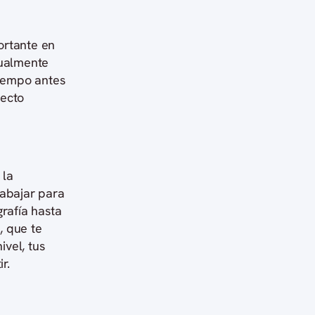
ortante en
dualmente
tiempo antes
pecto
 la
rabajar para
grafía hasta
, que te
vel, tus
r.