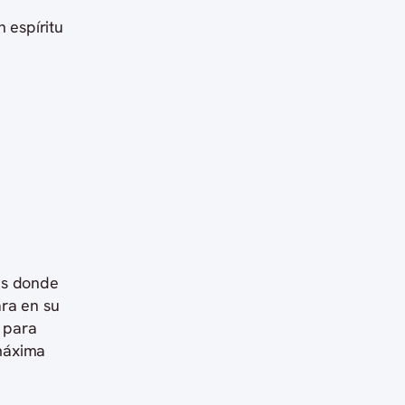
 espíritu
es donde
ara en su
 para
 máxima