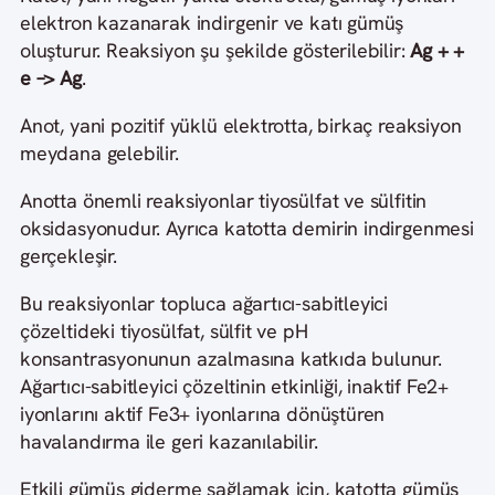
elektron kazanarak indirgenir ve katı gümüş
oluşturur. Reaksiyon şu şekilde gösterilebilir:
Ag + +
e –> Ag
.
Anot, yani pozitif yüklü elektrotta, birkaç reaksiyon
meydana gelebilir.
Anotta önemli reaksiyonlar tiyosülfat ve sülfitin
oksidasyonudur. Ayrıca katotta demirin indirgenmesi
gerçekleşir.
Bu reaksiyonlar topluca ağartıcı-sabitleyici
çözeltideki tiyosülfat, sülfit ve pH
konsantrasyonunun azalmasına katkıda bulunur.
Ağartıcı-sabitleyici çözeltinin etkinliği, inaktif Fe2+
iyonlarını aktif Fe3+ iyonlarına dönüştüren
havalandırma ile geri kazanılabilir.
Etkili gümüş giderme sağlamak için, katotta gümüş